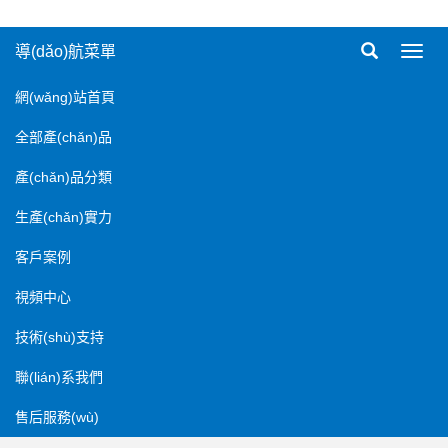
導(dǎo)航菜單
導
(dǎo)
航
網(wǎng)站首頁
菜
單
全部產(chǎn)品
產(chǎn)品分類
生產(chǎn)實力
客戶案例
視頻中心
技術(shù)支持
聯(lián)系我們
售后服務(wù)