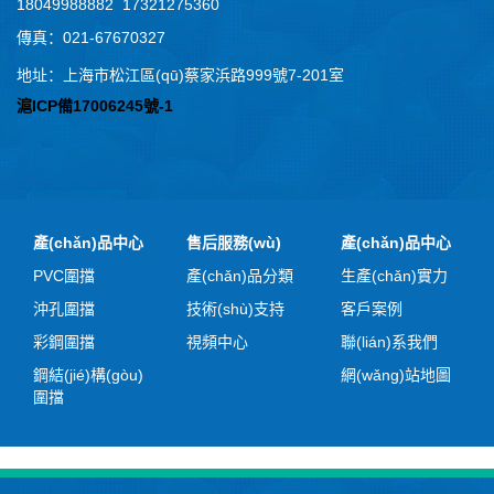
18049988882 17321275360
傳真：021-67670327
地址：上海市松江區(qū)蔡家浜路999號7-201室
滬ICP備17006245號-1
產(chǎn)品中心
售后服務(wù)
產(chǎn)品中心
PVC圍擋
產(chǎn)品分類
生產(chǎn)實力
沖孔圍擋
技術(shù)支持
客戶案例
彩鋼圍擋
視頻中心
聯(lián)系我們
鋼結(jié)構(gòu)
網(wǎng)站地圖
圍擋