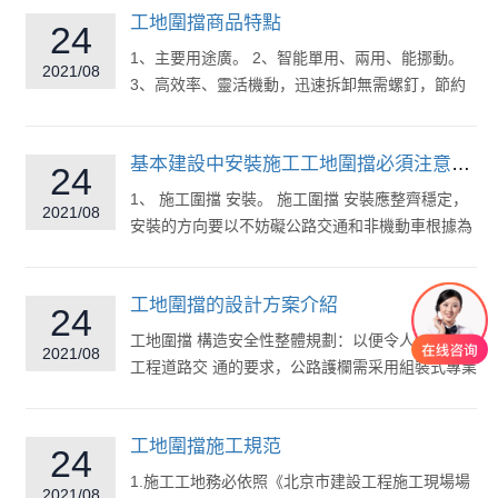
工地圍擋商品特點
24
1、主要用途廣。 2、智能單用、兩用、能挪動。
2021/08
3、高效率、靈活機動，迅速拆卸無需螺釘，節約
大多數的綜合工時...
基本建設中安裝施工工地圍擋必須注意什么?
24
1、 施工圍擋 安裝。 施工圍擋 安裝應整齊穩定，
2021/08
安裝的方向要以不妨礙公路交通和非機動車根據為
標準除收入支出口外...
工地圍擋的設計方案介紹
24
工地圍擋 構造安全性整體規劃：以便令人滿意市政
2021/08
工程道路交 通的要求，公路護欄需采用組裝式專業
技能整體規劃、生產加工...
工地圍擋施工規范
24
1.施工工地務必依照《北京市建設工程施工現場場
2021/08