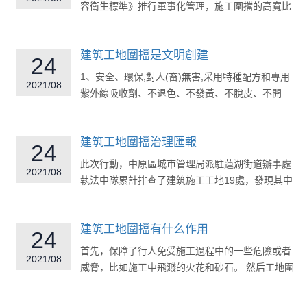
容衛生標準》推行軍事化管理，施工圍擋的高寬比
不可小于1.8米。施工圍擋的...
建筑工地圍擋是文明創建
24
1、安全、環保,對人(畜)無害,采用特種配方和專用
2021/08
紫外線吸收劑、不退色、不發黃、不脫皮、不開
裂、不起泡、不蟲蛀,使用壽命...
建筑工地圍擋治理匯報
24
此次行動，中原區城市管理局派駐蓮湖街道辦事處
2021/08
執法中隊累計排查了建筑施工工地19處，發現其中
有7塊“問題圍擋”，均積極...
建筑工地圍擋有什么作用
24
首先，保障了行人免受施工過程中的一些危險或者
2021/08
威脅，比如施工中飛濺的火花和砂石。 然后工地圍
擋的出現，一定程度上...