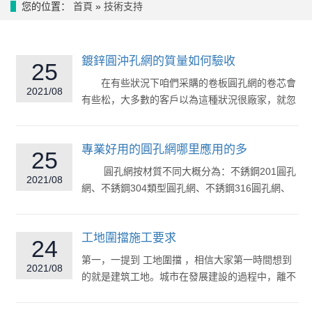
您的位置：
首頁
»
技術支持
鍍鋅圓沖孔網的質量如何驗收
25
在有些狀況下咱們采購的卷板圓孔網的卷芯會
2021/08
有些松，大多數的客戶以為這種狀況很廠家，就忽
略...
專業好用的圓孔網哪里應用的多
25
圓孔網按材質不同大概分為：不銹鋼201圓孔
2021/08
網、不銹鋼304類型圓孔網、不銹鋼316圓孔網、
冷鍍...
工地圍擋施工要求
24
第一，一提到 工地圍擋 ，相信大家第一時間想到
2021/08
的就是建筑工地。城市在發展建設的過程中，離不
開建設各種各樣的建筑物。為...