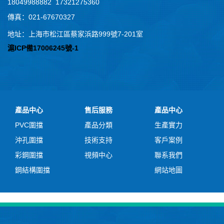
18049988882 17321275360
傳真：021-67670327
地址：上海市松江區蔡家浜路999號7-201室
滬ICP備17006245號-1
產品中心
售后服務
產品中心
PVC圍擋
產品分類
生產實力
沖孔圍擋
技術支持
客戶案例
彩鋼圍擋
視頻中心
聯系我們
鋼結構圍擋
網站地圖