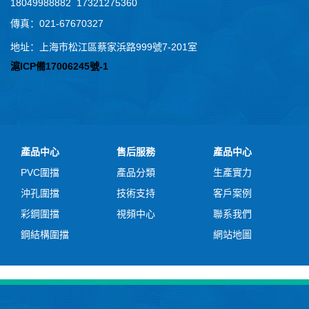
18049988882 17321275360
傳真：021-67670327
地址：上海市松江區蔡家浜路999號7-201室
滬ICP備17006245號-1
產品中心
售后服務
產品中心
PVC圍擋
產品分類
生產實力
沖孔圍擋
技術支持
客戶案例
彩鋼圍擋
視頻中心
聯系我們
鋼結構圍擋
網站地圖